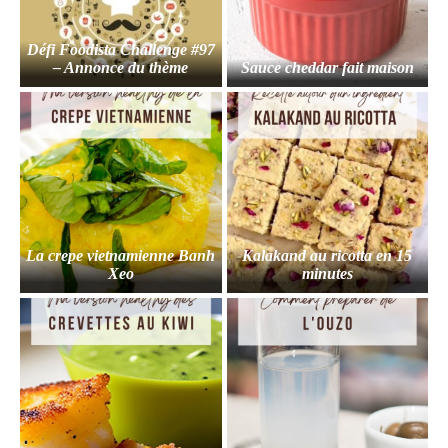
Défi Foodista Challenge #97
– Annonce du thème
Sauce cheddar fait maison
La crepe vietnamienne Banh
Kalakand au ricotta en 15
Xeo
minutes