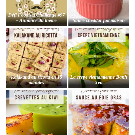
Défi Foodista Challenge #97
– Annonce du thème
Sauce cheddar fait maison
Kalakand au ricotta en 15
La crepe vietnamienne Banh
minutes
Xeo