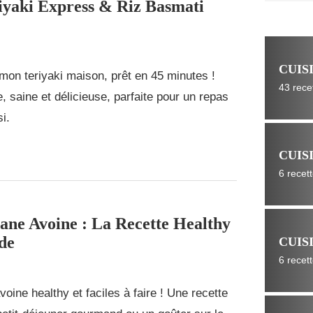
yaki Express & Riz Basmati
CUIS
on teriyaki maison, prêt en 45 minutes !
43 rece
e, saine et délicieuse, parfaite pour un repas
i.
CUIS
6 recet
ane Avoine : La Recette Healthy
de
CUIS
6 recet
oine healthy et faciles à faire ! Une recette