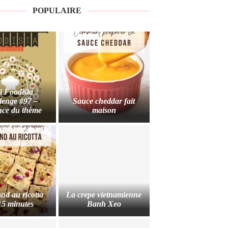
POPULAIRE
i Foodista
lenge #97 –
Sauce cheddar fait
ce du thème
maison
nd au ricotta
La crepe vietnamienne
15 minutes
Banh Xeo