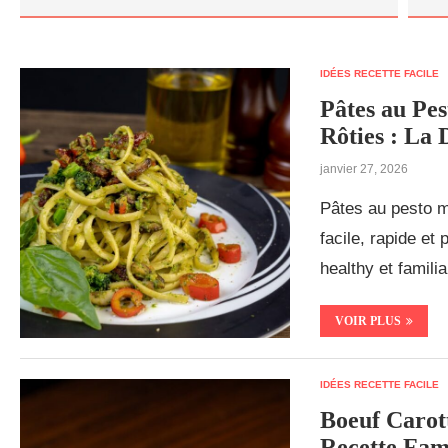
IDÉES RECETTE FACILE
Pâtes au Pe
Rôties : La 
janvier 27, 2026
Pâtes au pesto m
facile, rapide et
healthy et familial
VOIR PLUS
IDÉES RECETTE FACILE
Boeuf Carott
Recette Fami