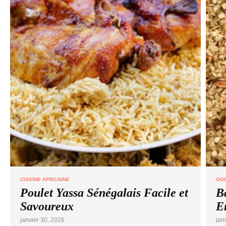
CUISINE AFRICAINE
GO
Poulet Yassa Sénégalais Facile et
B
Savoureux
E
janvier 30, 2026
jan