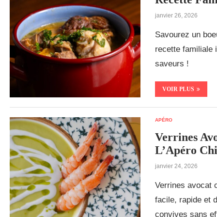
janvier 26, 2026
Savourez un boeuf
recette familiale
saveurs !
VOIR PLUS
APÉRO
Verrines Av
L’Apéro Chi
janvier 24, 2026
Verrines avocat c
facile, rapide et
convives sans eff