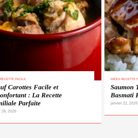
 RECETTE FACILE
IDÉES RECETTE F
uf Carottes Facile et
Saumon T
onfortant : La Recette
Basmati 
iliale Parfaite
janvier 22, 2026
r 26, 2026