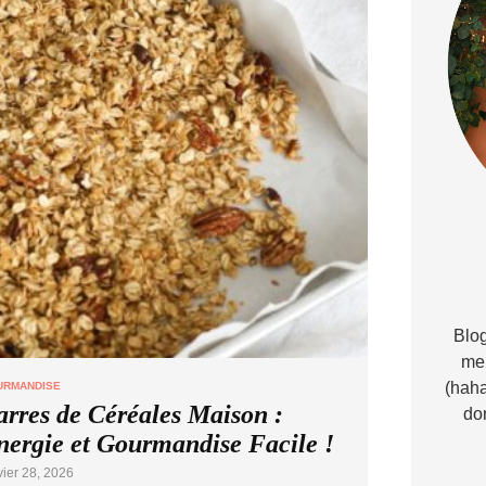
Blog
me 
(haha
URMANDISE
arres de Céréales Maison :
do
nergie et Gourmandise Facile !
vier 28, 2026