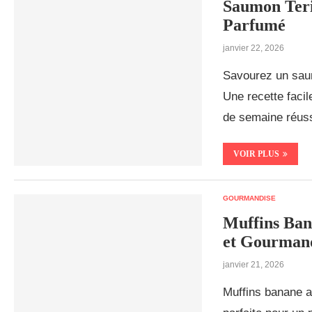
Saumon Teri
Parfumé
janvier 22, 2026
Savourez un saum
Une recette facil
de semaine réuss
VOIR PLUS
GOURMANDISE
Muffins Ban
et Gourman
janvier 21, 2026
Muffins banane av