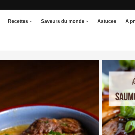
once du thème
Recettes
Saveurs du monde
Astuces
A p