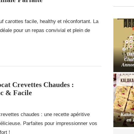
 carottes facile, healthy et réconfortant. La
 idéale pour un repas convivial et plein de
Déf
Chal
Annon
ocat Crevettes Chaudes :
c & Facile
revettes chaudes : une recette apéritive
Kalaka
en 
 délicieuse. Parfaites pour impressionner vos
ort !