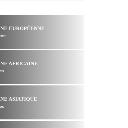
INE EUROPÉENNE
ttes
INE AFRICAINE
tes
INE ASIATIQUE
tes