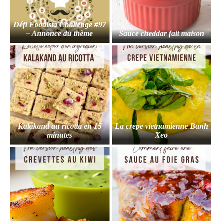
Défi Foodista Challenge #97
– Annonce du thème
Sauce cheddar fait maison
Kalakand au ricotta en 15
La crepe vietnamienne Banh
minutes
Xeo