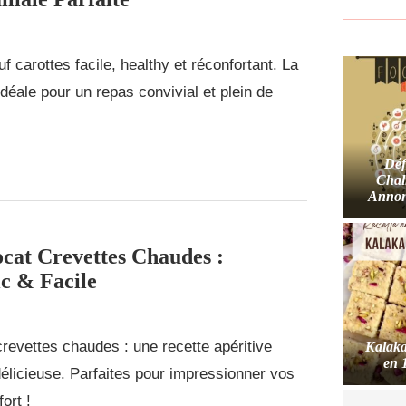
 carottes facile, healthy et réconfortant. La
 idéale pour un repas convivial et plein de
Déf
Chal
Annon
ocat Crevettes Chaudes :
c & Facile
revettes chaudes : une recette apéritive
Kalaka
en 
 délicieuse. Parfaites pour impressionner vos
ort !