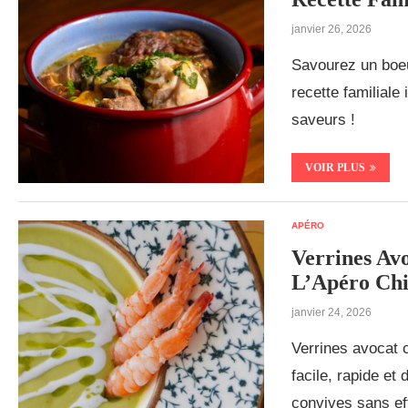
janvier 26, 2026
Savourez un boeuf
recette familiale
saveurs !
VOIR PLUS
APÉRO
Verrines Av
L’Apéro Chi
janvier 24, 2026
Verrines avocat c
facile, rapide et
convives sans eff