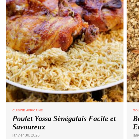
CUISINE AFRICAINE
GO
Poulet Yassa Sénégalais Facile et
B
Savoureux
E
janvier 30, 2026
jan