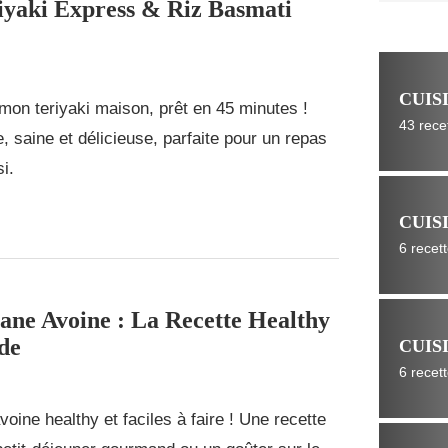
yaki Express & Riz Basmati
CUIS
on teriyaki maison, prêt en 45 minutes !
43 rece
e, saine et délicieuse, parfaite pour un repas
i.
CUIS
6 recet
ane Avoine : La Recette Healthy
de
CUIS
6 recet
oine healthy et faciles à faire ! Une recette