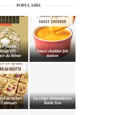
POPULAIRE
i Foodista
lenge #97 –
Sauce cheddar fait
ce du thème
maison
nd au ricotta
La crepe vietnamienne
15 minutes
Banh Xeo