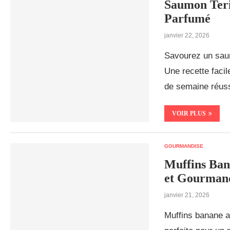
Saumon Teri
Parfumé
janvier 22, 2026
Savourez un saum
Une recette facil
de semaine réuss
VOIR PLUS
GOURMANDISE
Muffins Ban
et Gourman
janvier 21, 2026
Muffins banane av