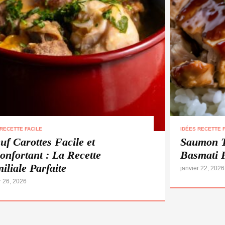
 RECETTE FACILE
IDÉES RECETTE F
uf Carottes Facile et
Saumon T
onfortant : La Recette
Basmati 
iliale Parfaite
janvier 22, 2026
r 26, 2026