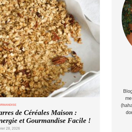
Blog
me 
(haha
URMANDISE
arres de Céréales Maison :
do
nergie et Gourmandise Facile !
vier 28, 2026