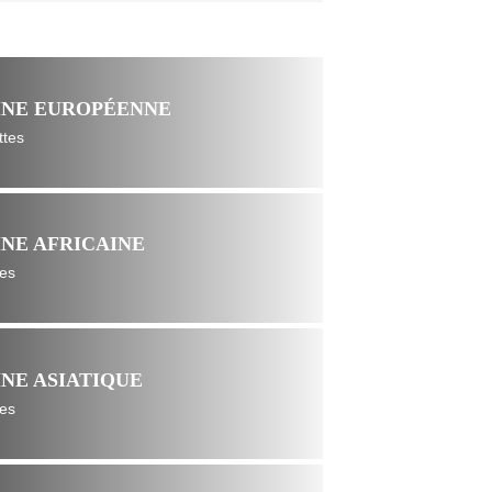
INE EUROPÉENNE
ttes
INE AFRICAINE
tes
INE ASIATIQUE
tes