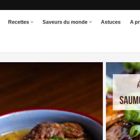
once du thème
Recettes
Saveurs du monde
Astuces
A p