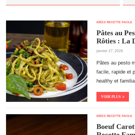
IDÉES RECETTE FACILE
Pâtes au Pe
Rôties : La 
janvier 27, 2026
Pâtes au pesto m
facile, rapide et
healthy et familial
VOIR PLUS
IDÉES RECETTE FACILE
Boeuf Carott
Recette Fami