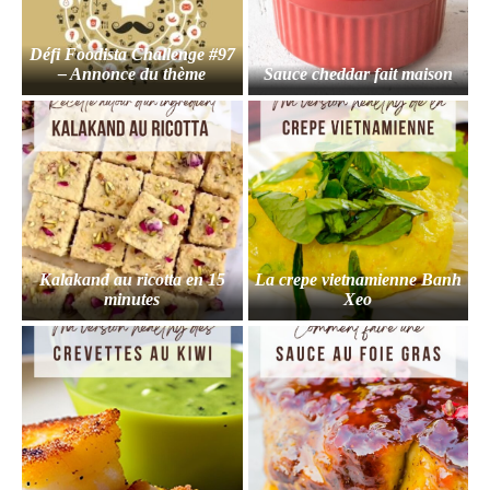
Défi Foodista Challenge #97
– Annonce du thème
Sauce cheddar fait maison
Kalakand au ricotta en 15
La crepe vietnamienne Banh
minutes
Xeo