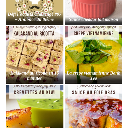
Défi Foodista Challenge #97
– Annonce du thème
Sauce cheddar fait maison
Kalakand au ricotta en 15
La crepe vietnamienne Banh
minutes
Xeo