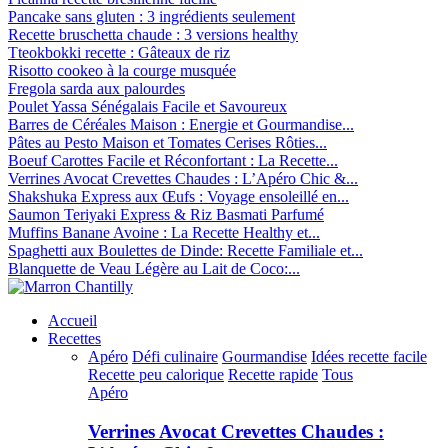
Pancake sans gluten : 3 ingrédients seulement
Recette bruschetta chaude : 3 versions healthy
Tteokbokki recette : Gâteaux de riz
Risotto cookeo à la courge musquée
Fregola sarda aux palourdes
Poulet Yassa Sénégalais Facile et Savoureux
Barres de Céréales Maison : Energie et Gourmandise...
Pâtes au Pesto Maison et Tomates Cerises Rôties...
Boeuf Carottes Facile et Réconfortant : La Recette...
Verrines Avocat Crevettes Chaudes : L’Apéro Chic &...
Shakshuka Express aux Œufs : Voyage ensoleillé en...
Saumon Teriyaki Express & Riz Basmati Parfumé
Muffins Banane Avoine : La Recette Healthy et...
Spaghetti aux Boulettes de Dinde: Recette Familiale et...
Blanquette de Veau Légère au Lait de Coco:...
Accueil
Recettes
Apéro
Défi culinaire
Gourmandise
Idées recette facile
Recette peu calorique
Recette rapide
Tous
Apéro
Verrines Avocat Crevettes Chaudes :