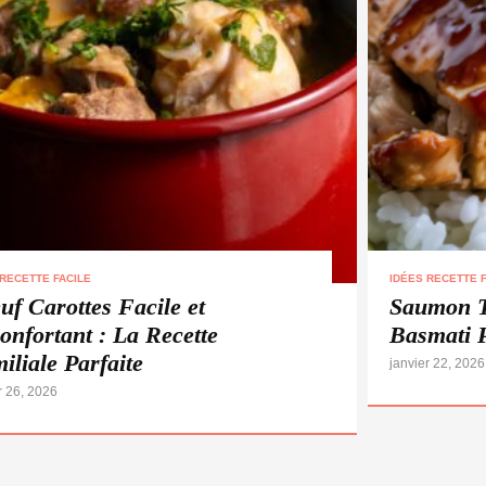
 RECETTE FACILE
IDÉES RECETTE F
uf Carottes Facile et
Saumon T
onfortant : La Recette
Basmati 
iliale Parfaite
janvier 22, 2026
r 26, 2026