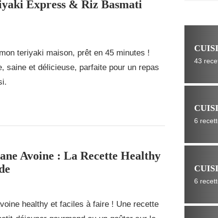
yaki Express & Riz Basmati
CUIS
on teriyaki maison, prêt en 45 minutes !
43 rece
e, saine et délicieuse, parfaite pour un repas
i.
CUIS
6 recet
ane Avoine : La Recette Healthy
de
CUIS
6 recet
oine healthy et faciles à faire ! Une recette