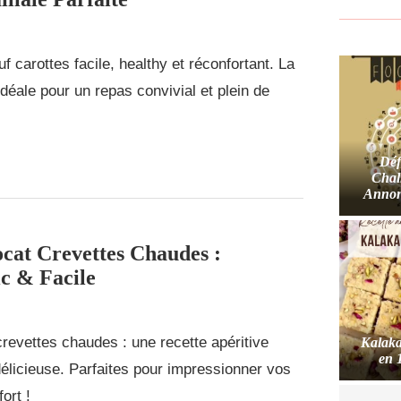
 carottes facile, healthy et réconfortant. La
 idéale pour un repas convivial et plein de
Déf
Chal
Annon
ocat Crevettes Chaudes :
c & Facile
revettes chaudes : une recette apéritive
Kalaka
en 
 délicieuse. Parfaites pour impressionner vos
ort !