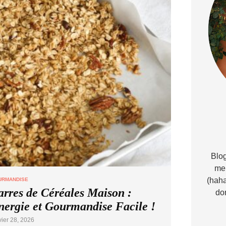
Blog
me 
(haha
URMANDISE
arres de Céréales Maison :
do
nergie et Gourmandise Facile !
vier 28, 2026