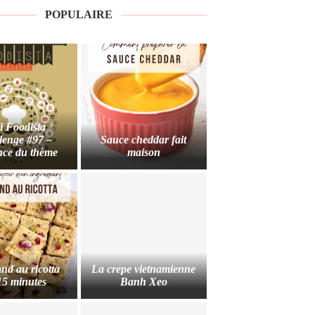
POPULAIRE
i Foodista
lenge #97 –
Sauce cheddar fait
ce du thème
maison
nd au ricotta
La crepe vietnamienne
15 minutes
Banh Xeo