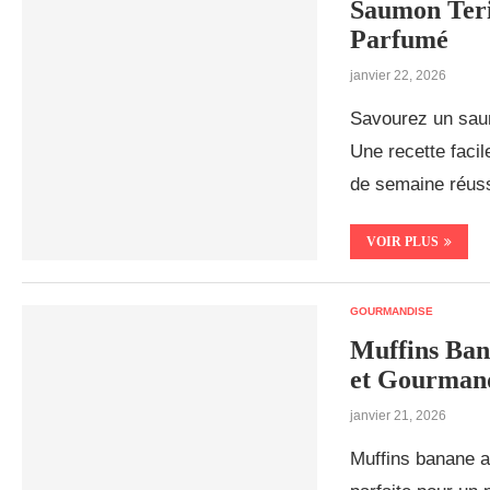
Saumon Teri
Parfumé
janvier 22, 2026
Savourez un saum
Une recette facil
de semaine réuss
VOIR PLUS
GOURMANDISE
Muffins Ban
et Gourman
janvier 21, 2026
Muffins banane av