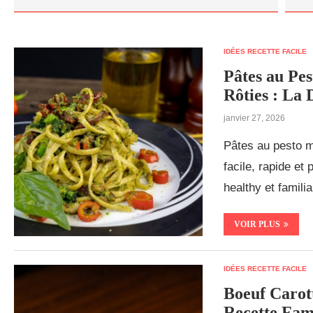
IDÉES RECETTE FACILE
Pâtes au Pe
Rôties : La 
janvier 27, 2026
Pâtes au pesto m
facile, rapide et
healthy et familial
VOIR PLUS
IDÉES RECETTE FACILE
Boeuf Carott
Recette Fami