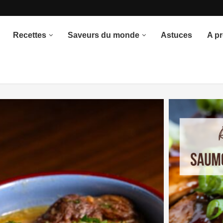
once du thème
Recettes
Saveurs du monde
Astuces
A p