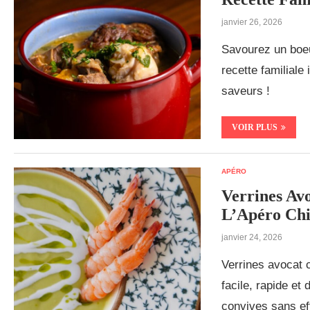
janvier 26, 2026
Savourez un boeuf
recette familiale
saveurs !
VOIR PLUS
APÉRO
Verrines Av
L’Apéro Chi
janvier 24, 2026
Verrines avocat c
facile, rapide et
convives sans eff