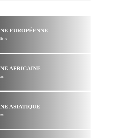
INE EUROPÉENNE
ttes
INE AFRICAINE
tes
INE ASIATIQUE
tes