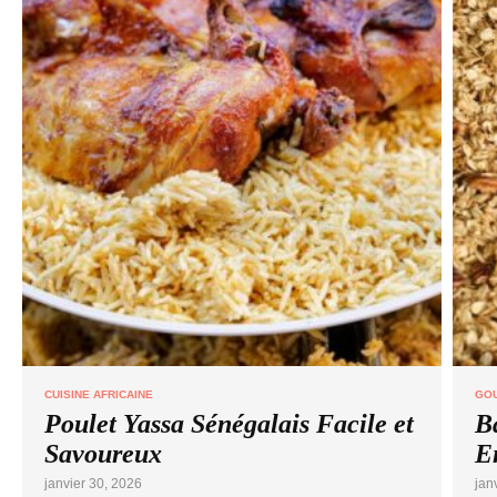
CUISINE AFRICAINE
GO
Poulet Yassa Sénégalais Facile et
B
Savoureux
E
janvier 30, 2026
jan