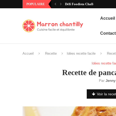
Défi Foodista Challenge #97 – Ann
POPULAIRE
Accueil
Contact
Accueil
Recette
Idées recette facile
Recet
Idées recette fa
Recette de panc
Par
Jenny
Voir la rece