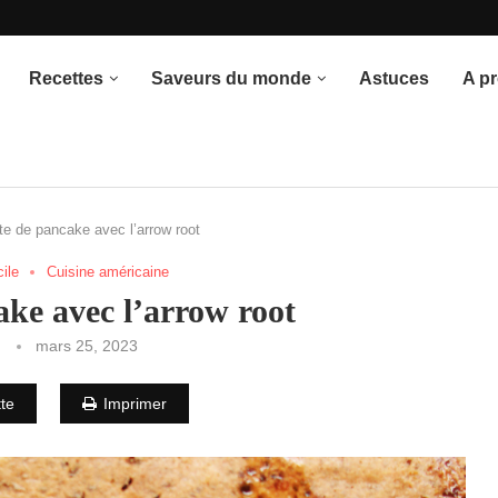
once du thème
Recettes
Saveurs du monde
Astuces
A p
te de pancake avec l’arrow root
cile
Cuisine américaine
ake avec l’arrow root
mars 25, 2023
tte
Imprimer