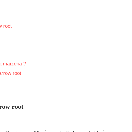
w root
 la maïzena ?
arrow root
rrow root