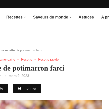
once du thème
Recettes
Saveurs du monde
Astuces
A p
ure recette de potimarron farci
 américaine
Recette
Recette rapide
e de potimarron farci
y
mars 9, 2023
tte
Imprimer