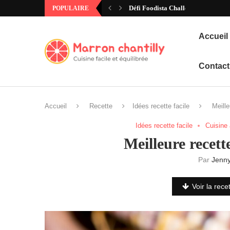
Défi Foodista Challenge #97 – Ann
POPULAIRE
Accueil
Contact
Accueil
Recette
Idées recette facile
Meille
Idées recette facile
Cuisine
Meilleure recett
Par
Jenn
Voir la rece