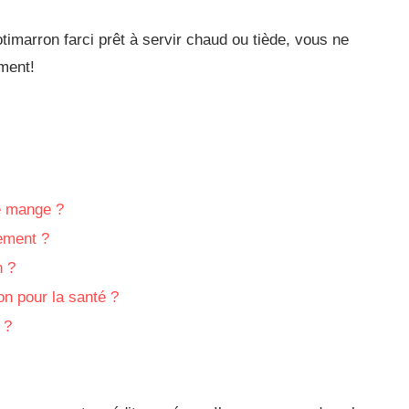
imarron farci prêt à servir chaud ou tiède, vous ne
ement!
e mange ?
ement ?
n ?
on pour la santé ?
 ?