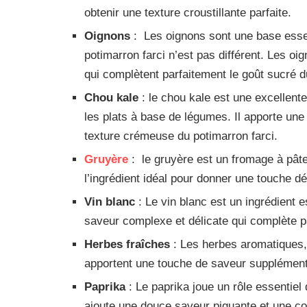
obtenir une texture croustillante parfaite.
Oignons
: Les oignons sont une base essen
potimarron farci n’est pas différent. Les o
qui complètent parfaitement le goût sucré 
Chou kale
: le chou kale est une excellente
les plats à base de légumes. Il apporte un
texture crémeuse du potimarron farci.
Gruyère
: le gruyère est un fromage à pâte
l’ingrédient idéal pour donner une touche dé
Vin blanc
: Le vin blanc est un ingrédient e
saveur complexe et délicate qui complète pa
Herbes fraîches
: Les herbes aromatiques, 
apportent une touche de saveur supplémenta
Paprika
: Le paprika joue un rôle essentiel 
ajoute une douce saveur piquante et une cou