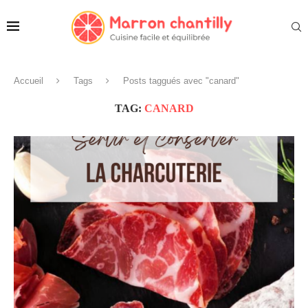
Accueil
Tags
Posts taggués avec "canard"
TAG:
CANARD