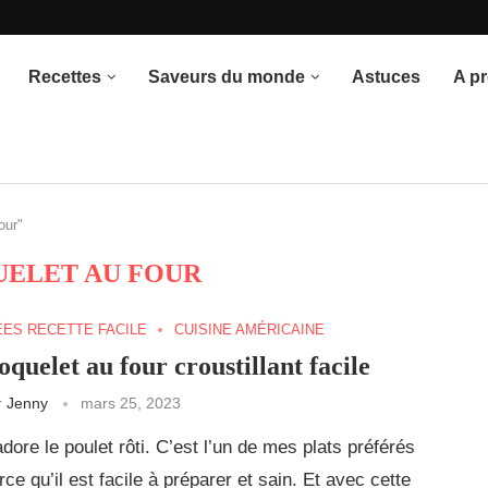
once du thème
Recettes
Saveurs du monde
Astuces
A p
our"
ELET AU FOUR
ÉES RECETTE FACILE
CUISINE AMÉRICAINE
oquelet au four croustillant facile
r
Jenny
mars 25, 2023
adore le poulet rôti. C’est l’un de mes plats préférés
rce qu’il est facile à préparer et sain. Et avec cette