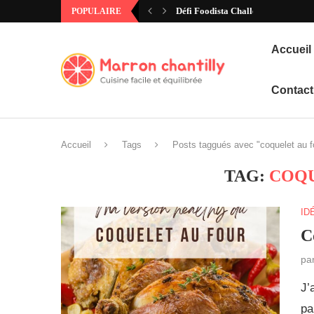
Défi Foodista Challenge #97 – Ann
POPULAIRE
Accueil
Contact
Accueil
Tags
Posts taggués avec "coquelet au f
TAG:
COQU
ID
C
pa
J’
pa