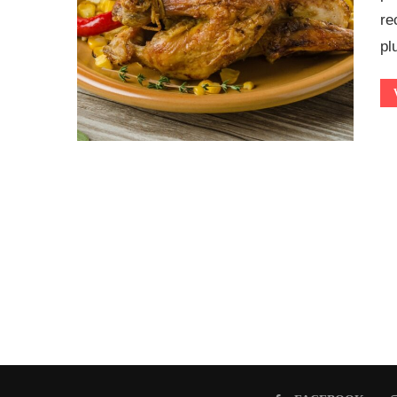
re
pl