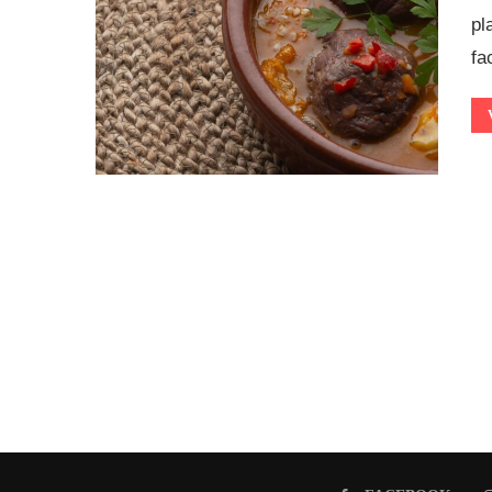
pl
fa