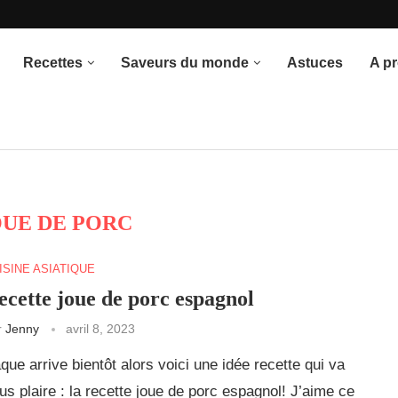
once du thème
Recettes
Saveurs du monde
Astuces
A p
OUE DE PORC
ISINE ASIATIQUE
ecette joue de porc espagnol
r
Jenny
avril 8, 2023
que arrive bientôt alors voici une idée recette qui va
us plaire : la recette joue de porc espagnol! J’aime ce