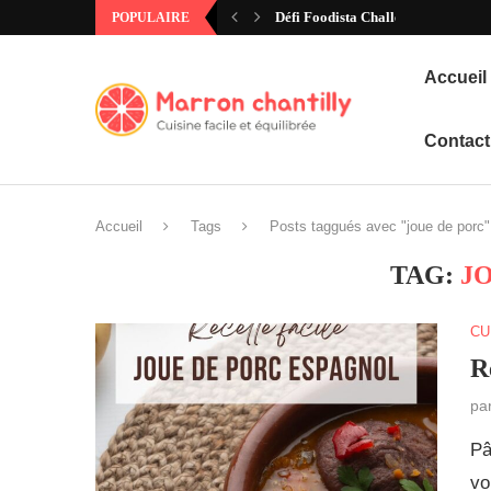
Défi Foodista Challenge #97 – Ann
POPULAIRE
Accueil
Contact
Accueil
Tags
Posts taggués avec "joue de porc"
TAG:
J
CU
R
pa
Pâ
vo