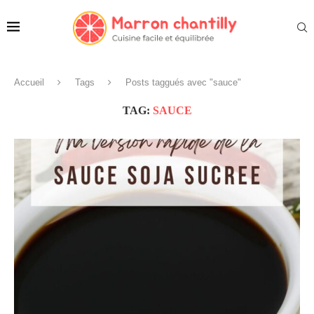
Accueil
Tags
Posts taggués avec "sauce"
TAG:
SAUCE