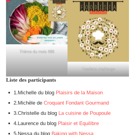
Thème du mois #96
Foodista challenge
Liste des participants
1.Michelle du blog
Plaisirs de la Maison
2.Michèle de
Croquant Fondant Gourmand
3.Christelle du blog
La cuisine de Poupoule
4.Laurence du blog
Plaisir et Equilibre
5.Nessa du blog
Baking with Nessa