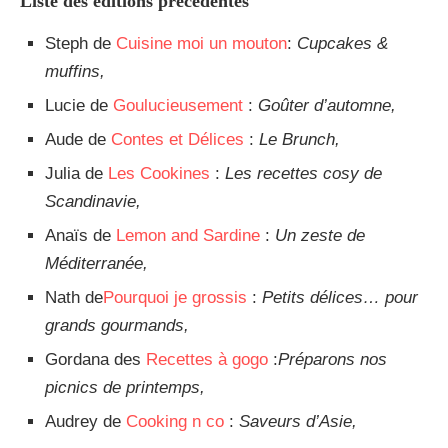
Liste des éditions précédentes
Steph de
Cuisine moi un mouton
:
Cupcakes &
muffins,
Lucie de
Goulucieusement
:
Goûter d’automne,
Aude de
Contes et Délices
:
Le Brunch,
Julia de
Les Cookines
:
Les recettes cosy de
Scandinavie,
Anaïs de
Lemon and Sardine
:
Un zeste de
Méditerranée,
Nath de
Pourquoi je grossis
:
Petits délices… pour
grands gourmands,
Gordana des
Recettes à gogo
:
Préparons nos
picnics de printemps,
Audrey de
Cooking n co
:
Saveurs d’Asie,