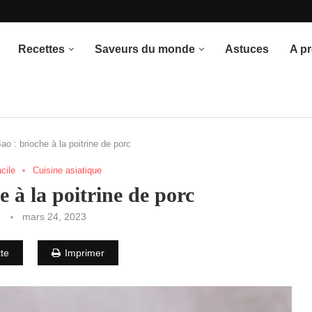
once du thème
Recettes
Saveurs du monde
Astuces
A p
o : brioche à la poitrine de porc
acile
Cuisine asiatique
 à la poitrine de porc
mars 24, 2023
tte
Imprimer