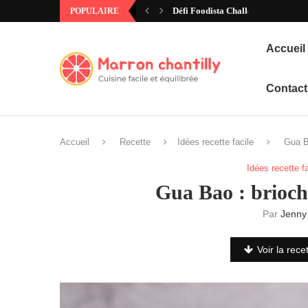
Défi Foodista Challenge #97 – Ann
POPULAIRE
Accueil
Contact
Accueil
Recette
Idées recette facile
Gua Ba
Idées recette f
Gua Bao : brioche
Par
Jenny
Voir la rece